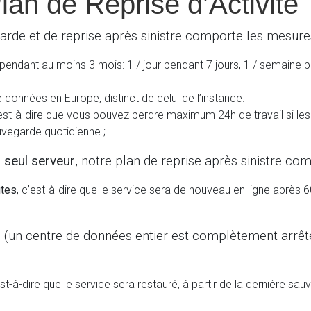
an de Reprise d’Activité
arde et de reprise après sinistre comporte les mesures
ndant au moins 3 mois: 1 / jour pendant 7 jours, 1 / semaine 
données en Europe, distinct de celui de l’instance.
’est-à-dire que vous pouvez perdre maximum 24h de travail si l
uvegarde quotidienne ;
 seul serveur
, notre plan de reprise après sinistre co
utes
, c’est-à-dire que le service sera de nouveau en ligne apr
s
(un centre de données entier est complètement arrêté)
est-à-dire que le service sera restauré, à partir de la dernière s