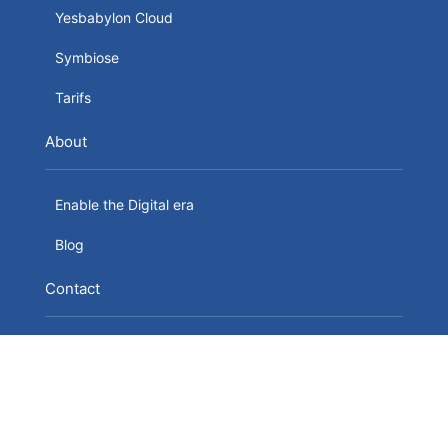
Yesbabylon Cloud
Symbiose
Tarifs
About
Enable the Digital era
Blog
Contact
YesBabylon SRL
24 Boulevard du Souverain B-1170
Nous Contacter